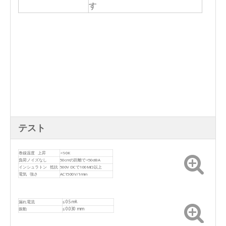
す
テスト
巻線温度 上昇
< 90K
負荷ノイズなし
50cmの距離で<50dBA
インシュラトン 抵抗
500V DCで100MΩ以上
電気 強さ
AC1500V/1min
漏れ電流
≤ 0.5mA
振動
≤ 0.030 mm