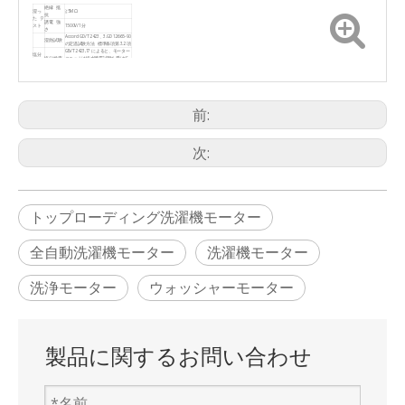
絶縁 抵
≧5MΩ
湿っ
抗
た テ
誘電 強
スト
1500V/1分
さ
Accord GD/T2423、3.GD12665-90
湿熱試験
の定温試験方法 標準条項第 3.2 項
GB/T2423,17 によると、モーター
塩分
塩分検査
ユニットは塩水噴霧試験を受けて
検査
います
一生
GB/T4288-2008 による
前:
次:
トップローディング洗濯機モーター
全自動洗濯機モーター
洗濯機モーター
洗浄モーター
ウォッシャーモーター
製品に関するお問い合わせ