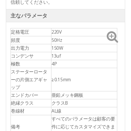
信頼してください。
主なパラメータ
定格電圧
220V
頻度
50Hz
出力電力
150W
コンデンサ
13uf
極数
4P
ステーターロータ
ーの片側エアギャ
≧0.15mm
ップ
エンドカバー
亜鉛メッキ鋼板
絶縁クラス
クラスB
巻線材
AL線
すべてのパラメータは顧客の要
備考
件に応じてカスタマイズできま