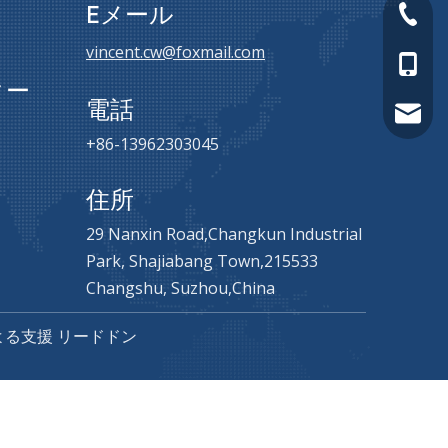
Eメール
+86-05
vincent.cw@foxmail.com
+86-13
ター
電話
vincen
+86-13962303045
住所
29 Nanxin Road,Changkun Industrial
Park, Shajiabang Town,215533
Changshu, Suzhou,China
よる支援
リードドン