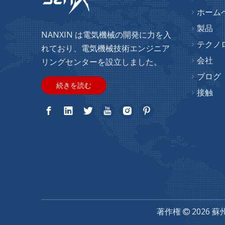
ホーム
製品
販売用ローター同期洗濯機モーター
NANXIN は電気機械の開発に力を入
テクノ
れており、電気機械技術エンジニア
会社
リングセンターを設立しました。
ブログ
続きを読む
接触
ローターツインタブ洗濯機モーター販売用
著作権
2026
蘇
