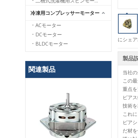
二槽式洗濯機用スピンモーター
冷凍用コンプレッサーモーター
ACモーター
DCモーター
にシェア
BLDCモーター
製品
関連製品
当社の
この最
重点を
ピアス
技術を
これに
ピアシ
だ材を