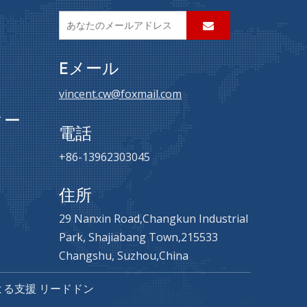
Eメール
vincent.cw@foxmail.com
ター
電話
+86-13962303045
住所
29 Nanxin Road,Changkun Industrial
Park, Shajiabang Town,215533
Changshu, Suzhou,China
よる支援
リードドン