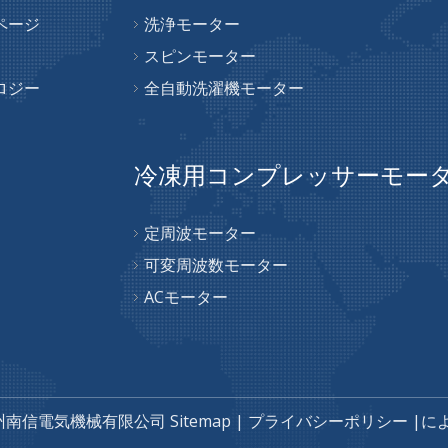
ページ
洗浄モーター
スピンモーター
ロジー
全自動洗濯機モーター
冷凍用コンプレッサーモー
定周波モーター
可変周波数モーター
ACモーター
州南信電気機械有限公司
Sitemap
|
プライバシーポリシー
|に