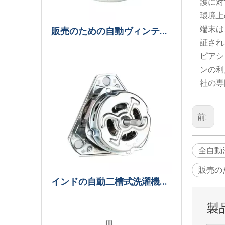
護に対
環境上
端末は
販売のための自動ヴィンテージ洗濯機モーター
証され
ピアシ
ンの利
社の専
前:
全自動
販売の
インドの自動二槽式洗濯機モーター
製