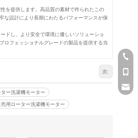
頼性を提供します。高品質の素材で作られたこの
牢な設計により長期にわたるパフォーマンスが保
レードし、より安全で環境に優しいソリューショ
プロフェッショナルグレードの製品を提供する当
+86-05
次:
+86-13
vincen
ーター洗濯機モーター
販売用ローター洗濯機モーター