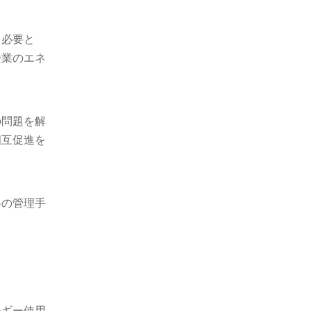
を必要と
企業のエネ
の問題を解
相互促進を
料の管理手
ルギー使用