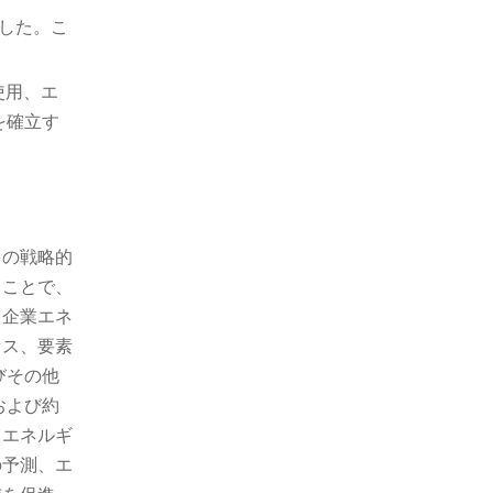
ました。こ
ー使用、エ
を確立す
トの戦略的
ることで、
、企業エネ
セス、要素
びその他
および約
、エネルギ
の予測、エ