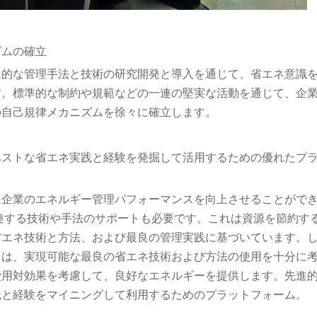
ズムの確立
進的な管理手法と技術の研究開発と導入を通じて、省エネ意識
す。標準的な制約や規範などの一連の堅実な活動を通じて、企
の自己規律メカニズムを徐々に確立します。
、ベストな省エネ実践と経験を発掘して活用するための優れたプ
に企業のエネルギー管理パフォーマンスを向上させることがで
連する技術や手法のサポートも必要です。これは資源を節約す
省エネ技術と方法、および最良の管理実践に基づいています。
ては、実現可能な最良の省エネ技術および方法の使用を十分に
費用対効果を考慮して、良好なエネルギーを提供します。先進
践と経験をマイニングして利用するためのプラットフォーム。