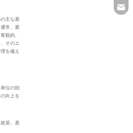
vincen
めの主な基
は通常、業
は客観的、
り、そのエ
管理を備え
業単位の効
率の向上を
、政策、基