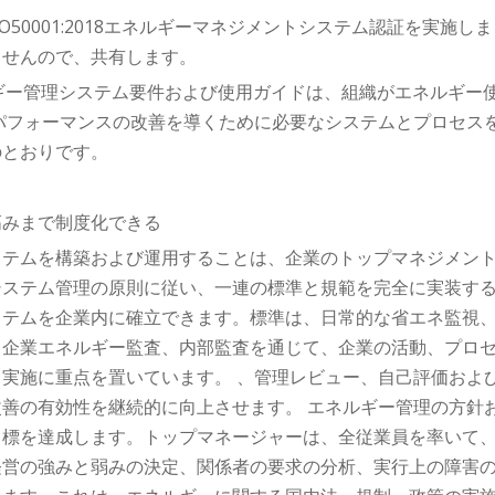
はISO50001:2018エネルギーマネジメントシステム認証を実施し
ませんので、共有します。
018 エネルギー管理システム要件および使用ガイドは、組織がエネルギ
パフォーマンスの改善を導くために必要なシステムとプロセス
のとおりです。
高みまで制度化できる
ステムを構築および運用することは、企業のトップマネジメン
システム管理の原則に従い、一連の標準と規範を完全に実装す
ステムを企業内に確立できます。標準は、日常的な省エネ監視
、企業エネルギー監査、内部監査を通じて、企業の活動、プロ
実施に重点を置いています。 、管理レビュー、自己評価およ
善の有効性を継続的に向上させます。 エネルギー管理の方針
目標を達成します。トップマネージャーは、全従業員を率いて
経営の強みと弱みの決定、関係者の要求の分析、実行上の障害