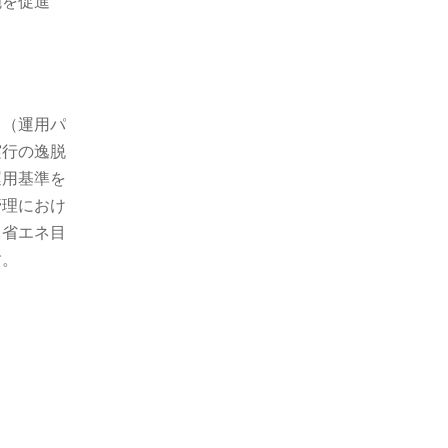
施を促進
」（運用パ
実行の逸脱
運用基準を
管理におけ
。省エネ目
す。