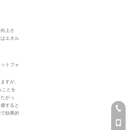
を向上さ
業はエネル
ラットフォ
きますが、
ることを
したがっ
考慮すると
+86-05
的で効果的
+86-13