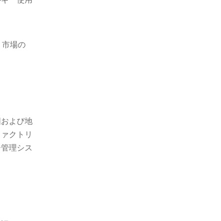
、市場の
国および地
ファクトリ
ー管理シス