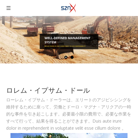
ロレム・イプサム・ドール
ローレム・イプサム・ドーラーは、エリートのアジピシシングを
維持するために座って、労働とドーロ・マグナ・アリクアの一時
的な事件を引き起こします。必要最小限の費用で、必要な作業を
すべて行って、結果を得ることができます。Duis aute irure
dolor in reprehenderit in voluptate velit esse cillum dolore 。